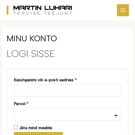
Skip
Nõutud
Nõutud
MAI
to
ME
content
MINU KONTO
LOGI SISSE
Kasutajanimi või e-posti aadress
*
Parool
*
Jäta mind meelde