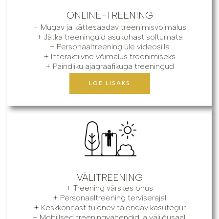
ONLINE-TREENING
+ Mugav ja kättesaadav treenimisvõimalus
+ Jätka treeninguid asukohast sõltumata
+ Personaaltreening üle videosilla
+ Interaktiivne võimalus treenimiseks
+ Paindliku ajagraafikuga treeningud
LOE LISAKS
VÄLITREENING
+ Treening värskes õhus
+ Personaaltreening terviserajal
+ Keskkonnast tulenev täiendav kasutegur
+ Mobiilsed treeningvahendid ja välijõusaali