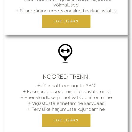
võimalused
+ Suurepärane emotsionaalne tasakaalustatus
LOE LISAKS
NOORED TRENNI
+ Jõusaalitreeningute ABC
+ Eesmärkide seadmine ja saavutamine
+ Enesekindluse ja motivatsiooni tõstmine
+ Vigastuste ennetamine kasvueas
+ Tervislike harjumuste kujundamine
LOE LISAKS