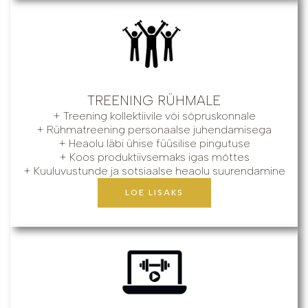
TREENING RÜHMALE
+ Treening kollektiivile või sõpruskonnale
+ Rühmatreening personaalse juhendamisega
+ Heaolu läbi ühise füüsilise pingutuse
+ Koos produktiivsemaks igas mõttes
+ Kuuluvustunde ja sotsiaalse heaolu suurendamine
LOE LISAKS