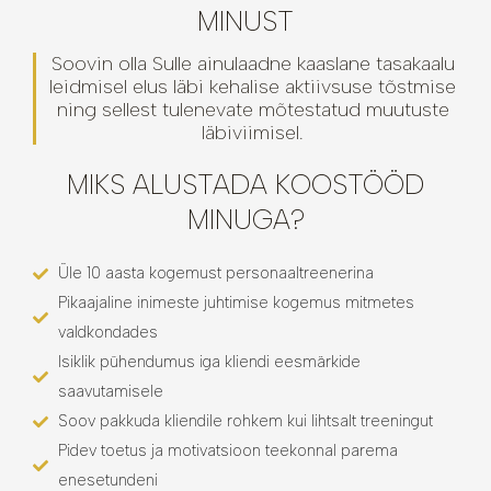
MINUST
Soovin olla Sulle ainulaadne kaaslane tasakaalu
leidmisel elus läbi kehalise aktiivsuse tõstmise
ning sellest tulenevate mõtestatud muutuste
läbiviimisel.
MIKS ALUSTADA KOOSTÖÖD
MINUGA?
Üle 10 aasta kogemust personaaltreenerina
Pikaajaline inimeste juhtimise kogemus mitmetes
valdkondades
Isiklik pühendumus iga kliendi eesmärkide
saavutamisele
Soov pakkuda kliendile rohkem kui lihtsalt treeningut
Pidev toetus ja motivatsioon teekonnal parema
enesetundeni