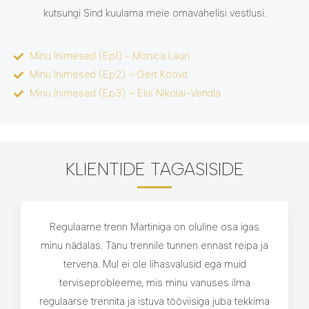
kutsungi Sind kuulama meie omavahelisi vestlusi.
Minu Inimesed (Ep1) - Monica Lauri
Minu Inimesed (Ep2) – Gert Koovit
Minu Inimesed (Ep3) – Elis Nikolai-Vendla
KLIENTIDE TAGASISIDE
Regulaarne trenn Martiniga on oluline osa igas
minu nädalas. Tänu trennile tunnen ennast reipa ja
tervena. Mul ei ole lihasvalusid ega muid
terviseprobleeme, mis minu vanuses ilma
regulaarse trennita ja istuva tööviisiga juba tekkima