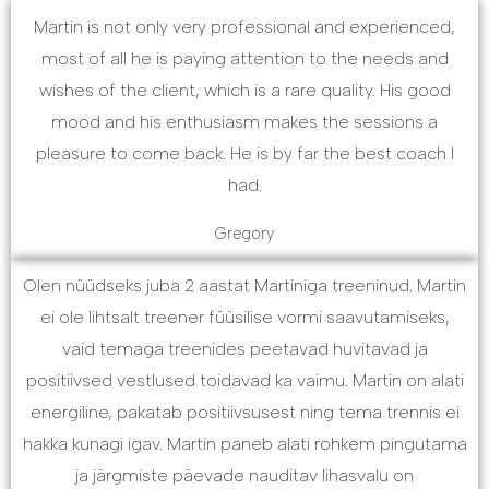
Martin is not only very professional and experienced,
most of all he is paying attention to the needs and
wishes of the client, which is a rare quality. His good
mood and his enthusiasm makes the sessions a
pleasure to come back. He is by far the best coach I
had.
Gregory
Olen nüüdseks juba 2 aastat Martiniga treeninud. Martin
ei ole lihtsalt treener füüsilise vormi saavutamiseks,
vaid temaga treenides peetavad huvitavad ja
positiivsed vestlused toidavad ka vaimu. Martin on alati
energiline, pakatab positiivsusest ning tema trennis ei
hakka kunagi igav. Martin paneb alati rohkem pingutama
ja järgmiste päevade nauditav lihasvalu on